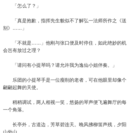
「怎么了？」
「真是抱歉，指挥先生貌似不了解弘一法师所作之《送
别》……」
「不就是……」他刚与张口便及时停住，如此绝妙的机
会岂有放过之理？
「请问有小提琴吗？请允许我为逸仙小姐伴奏。」
乐团的小提琴手是一位瘦削的老者，可在他眼里却像个
翩翩起舞的天使。
稍稍调试，两人相视一笑，悠扬的琴声便飞遍舞厅的每
一个角落。
长亭外，古道边，芳草碧连天。晚风拂柳笛声残，夕阳
山外山。