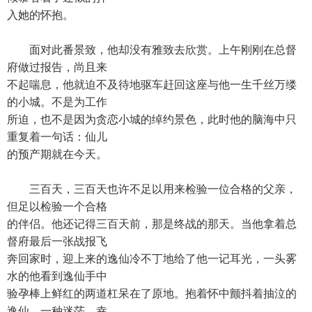
入她的怀抱。
面对此番景致，他却没有雅致去欣赏。上午刚刚在总督
府做过报告，尚且来
不起喘息，他就迫不及待地驱车赶回这座与他一生千丝万缕
的小城。不是为工作
所迫，也不是因为贪恋小城的绰约景色，此时他的脑海中只
重复着一句话：仙儿
的预产期就在今天。
三百天，三百天也许不足以用来检验一位合格的父亲，
但足以检验一个合格
的伴侣。他还记得三百天前，那是终战的那天。当他拿着总
督府最后一张战报飞
奔回家时，迎上来的逸仙冷不丁地给了他一记耳光，一头雾
水的他看到逸仙手中
验孕棒上鲜红的两道杠呆在了原地。抱着怀中颤抖着抽泣的
逸仙，一种迷茫、幸