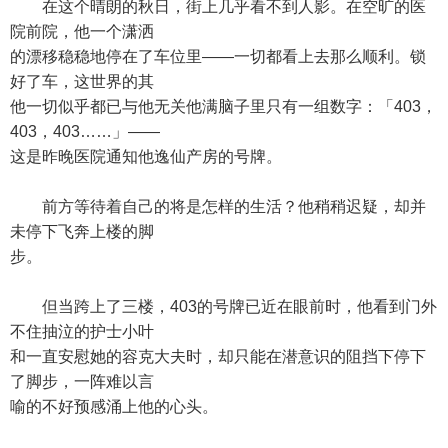
在这个晴朗的秋日，街上几乎看不到人影。在空旷的医
院前院，他一个潇洒
的漂移稳稳地停在了车位里——一切都看上去那么顺利。锁
好了车，这世界的其
他一切似乎都已与他无关他满脑子里只有一组数字：「403，
403，403……」——
这是昨晚医院通知他逸仙产房的号牌。
前方等待着自己的将是怎样的生活？他稍稍迟疑，却并
未停下飞奔上楼的脚
步。
但当跨上了三楼，403的号牌已近在眼前时，他看到门外
不住抽泣的护士小叶
和一直安慰她的容克大夫时，却只能在潜意识的阻挡下停下
了脚步，一阵难以言
喻的不好预感涌上他的心头。