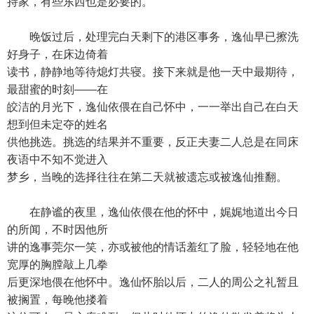
持家，有些东西也是必要的。
晚饭过后，处理完白天剩下的港区事务，逸仙早已擦洗
好身子，在床边倚着
读书，静静地等待熄灯共寝。接下来就是他一天中最期待，
最甜蜜的时刻——在
皎洁的月光下，逸仙依偎在自己怀中，一一举出自己在白天
想到但未定夺的姓名
供他挑选。挑选的结果并不重要，反正夫妻二人总是在同床
夜语中不知不觉进入
梦乡，当晚的选择往往在第二天就被遗忘或被逸仙推翻。
在静谧的夜里，逸仙依偎在他的怀中，娓娓地道出今日
的所闻，不时因他所
讲的逸事莞尔一笑，亦或被他的情话羞红了脸，轻轻地在他
宽厚的胸膛敲上几拳
后更深地偎在他怀中。逸仙怀胎以后，二人的周公之礼暂且
被搁置，每晚他搂着