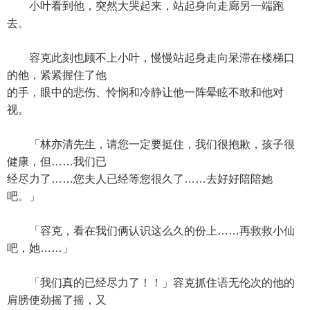
小叶看到他，突然大哭起来，站起身向走廊另一端跑
去。
容克此刻也顾不上小叶，慢慢站起身走向呆滞在楼梯口
的他，紧紧握住了他
的手，眼中的悲伤、怜悯和冷静让他一阵晕眩不敢和他对
视。
「林亦清先生，请您一定要挺住，我们很抱歉，孩子很
健康，但……我们已
经尽力了……您夫人已经等您很久了……去好好陪陪她
吧。」
「容克，看在我们俩认识这么久的份上……再救救小仙
吧，她……」
「我们真的已经尽力了！！」容克抓住语无伦次的他的
肩膀使劲摇了摇，又