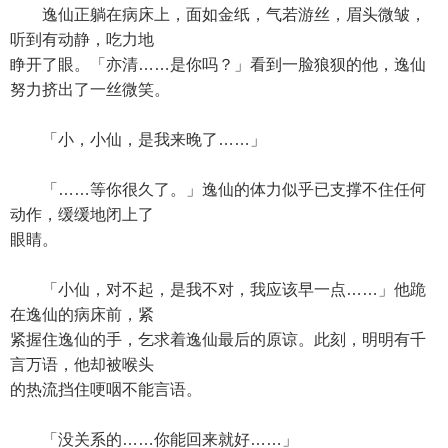
逸仙正躺在病床上，面如金纸，气若游丝，眉头微皱，
听到有动静，吃力地
睁开了眼。「亦清……是你吗？」看到一脸狼狈的他，逸仙
努力挤出了一丝微笑。
「小，小仙，是我来晚了……」
「……等你很久了。」逸仙的体力似乎已支撑不住任何
动作，缓缓地闭上了
眼睛。
「小仙，对不起，是我不对，我应该早一点……」他跪
在逸仙的病床前，紧
紧握住逸仙的手，乞求着逸仙最后的原谅。此刻，明明有千
言万语，他却被喉头
的热流挡住哽咽不能言语。
「没关系的……你能回来就好……」