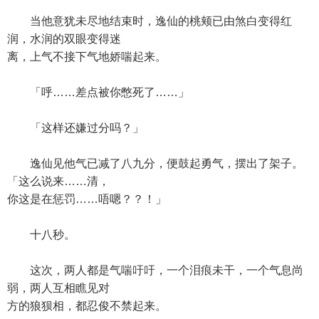
当他意犹未尽地结束时，逸仙的桃颊已由煞白变得红
润，水润的双眼变得迷
离，上气不接下气地娇喘起来。
「呼……差点被你憋死了……」
「这样还嫌过分吗？」
逸仙见他气已减了八九分，便鼓起勇气，摆出了架子。
「这么说来……清，
你这是在惩罚……唔嗯？？！」
十八秒。
这次，两人都是气喘吁吁，一个泪痕未干，一个气息尚
弱，两人互相瞧见对
方的狼狈相，都忍俊不禁起来。