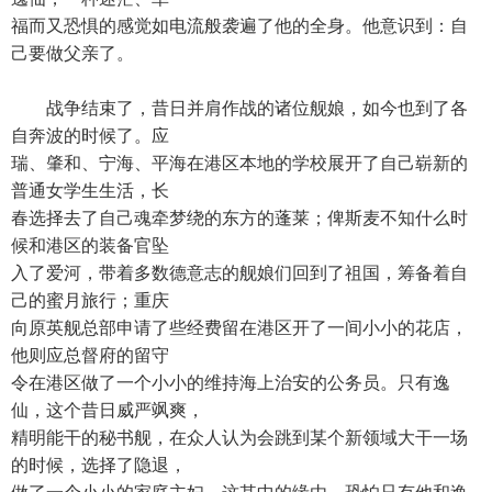
福而又恐惧的感觉如电流般袭遍了他的全身。他意识到：自
己要做父亲了。
战争结束了，昔日并肩作战的诸位舰娘，如今也到了各
自奔波的时候了。应
瑞、肇和、宁海、平海在港区本地的学校展开了自己崭新的
普通女学生生活，长
春选择去了自己魂牵梦绕的东方的蓬莱；俾斯麦不知什么时
候和港区的装备官坠
入了爱河，带着多数德意志的舰娘们回到了祖国，筹备着自
己的蜜月旅行；重庆
向原英舰总部申请了些经费留在港区开了一间小小的花店，
他则应总督府的留守
令在港区做了一个小小的维持海上治安的公务员。只有逸
仙，这个昔日威严飒爽，
精明能干的秘书舰，在众人认为会跳到某个新领域大干一场
的时候，选择了隐退，