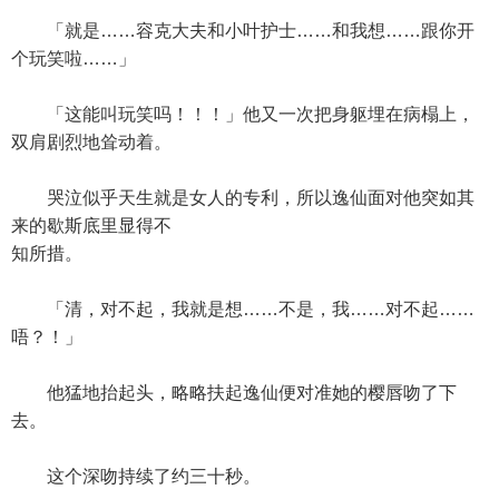
「就是……容克大夫和小叶护士……和我想……跟你开
个玩笑啦……」
「这能叫玩笑吗！！！」他又一次把身躯埋在病榻上，
双肩剧烈地耸动着。
哭泣似乎天生就是女人的专利，所以逸仙面对他突如其
来的歇斯底里显得不
知所措。
「清，对不起，我就是想……不是，我……对不起……
唔？！」
他猛地抬起头，略略扶起逸仙便对准她的樱唇吻了下
去。
这个深吻持续了约三十秒。