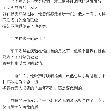
他毕竟还是不太会喝酒，才三两杯红酒就已经微微醉
了，酒酣再加上秋乏，
就在眼皮打架之际，他忽然感觉肩膀一沉。低头一看，同样
不胜酒力的逸仙已经
招架不住睡倒在了他身旁。
世界在这一刻静止了。
车子依然在疾驰在银白色的月光下，但整个世界仿佛也
只剩下了引擎的微微
轰鸣和难以言说的感情。
「逸仙？」他轻声呼唤着逸仙，虽然心里小鹿乱撞，不
甘打破这份宁静，但
毕竟有旁人必要的「坐怀不乱」还是要做到的。
酣睡的逸仙发出了一声若有若无的梦呓权当作了回应，
反而身子又向他的肩