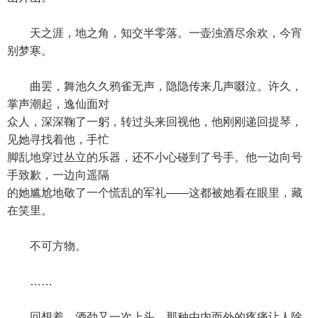
天之涯，地之角，知交半零落。一壶浊酒尽余欢，今宵
别梦寒。
曲罢，舞池久久鸦雀无声，隐隐传来几声啜泣。许久，
掌声潮起，逸仙面对
众人，深深鞠了一躬，转过头来回视他，他刚刚递回提琴，
见她寻找着他，手忙
脚乱地穿过丛立的乐器，还不小心碰到了号手。他一边向号
手致歉，一边向遥隔
的她尴尬地敬了一个慌乱的军礼——这都被她看在眼里，藏
在笑里。
不可方物。
……
回想着，酒劲又一次上头，那种由内而外的疼痛让人除