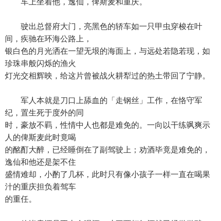
车上坐着他，逸仙，俾斯麦和重庆。
驶出总督府大门，亮黑色的轿车如一只甲虫穿梭在叶
间，疾驰在环海公路上，
银白色的月光洒在一望无垠的海面上，与远处若隐若现，如
珍珠串般闪烁的渔火
灯光交相辉映，给这片曾被战火耕犁过的热土带回了宁静。
军人本就是刀口上舔血的「走钢丝」工作，在恪守军
纪，置生死于度外的同
时，豪放不羁，性情中人也都是难免的。一向以干练飒爽示
人的俾斯麦此时竟喝
的酩酊大醉，已经睡倒在了副驾驶上；劝酒毕竟是难免的，
逸仙和他还是架不住
盛情难却，小酌了几杯，此时只有像小孩子一样一直在喝果
汁的重庆担负着驾车
的重任。