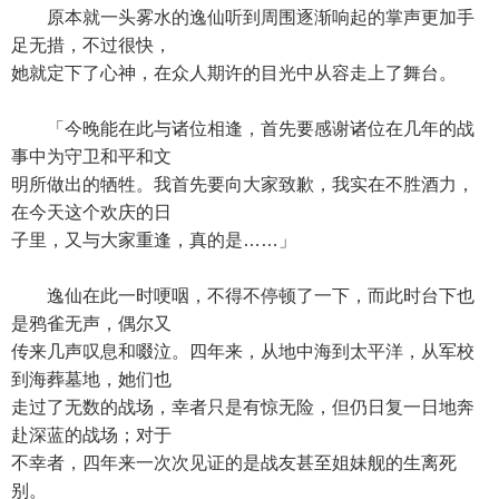
原本就一头雾水的逸仙听到周围逐渐响起的掌声更加手
足无措，不过很快，
她就定下了心神，在众人期许的目光中从容走上了舞台。
「今晚能在此与诸位相逢，首先要感谢诸位在几年的战
事中为守卫和平和文
明所做出的牺牲。我首先要向大家致歉，我实在不胜酒力，
在今天这个欢庆的日
子里，又与大家重逢，真的是……」
逸仙在此一时哽咽，不得不停顿了一下，而此时台下也
是鸦雀无声，偶尔又
传来几声叹息和啜泣。四年来，从地中海到太平洋，从军校
到海葬墓地，她们也
走过了无数的战场，幸者只是有惊无险，但仍日复一日地奔
赴深蓝的战场；对于
不幸者，四年来一次次见证的是战友甚至姐妹舰的生离死
别。