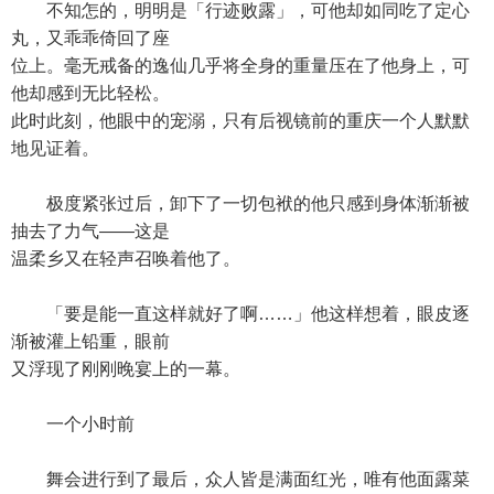
不知怎的，明明是「行迹败露」，可他却如同吃了定心
丸，又乖乖倚回了座
位上。毫无戒备的逸仙几乎将全身的重量压在了他身上，可
他却感到无比轻松。
此时此刻，他眼中的宠溺，只有后视镜前的重庆一个人默默
地见证着。
极度紧张过后，卸下了一切包袱的他只感到身体渐渐被
抽去了力气——这是
温柔乡又在轻声召唤着他了。
「要是能一直这样就好了啊……」他这样想着，眼皮逐
渐被灌上铅重，眼前
又浮现了刚刚晚宴上的一幕。
一个小时前
舞会进行到了最后，众人皆是满面红光，唯有他面露菜