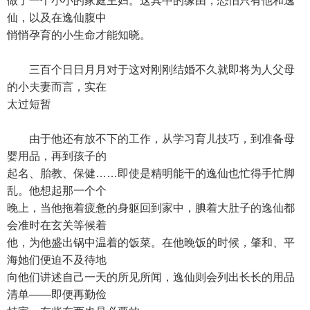
做了一个小小的家庭主妇。这其中的缘由，恐怕只有他和逸
仙，以及在逸仙腹中
悄悄孕育的小生命才能知晓。
三百个日日月月对于这对刚刚结婚不久就即将为人父母
的小夫妻而言，实在
太过短暂
由于他还有放不下的工作，从学习育儿技巧，到准备母
婴用品，再到孩子的
起名、胎教、保健……即使是精明能干的逸仙也忙得手忙脚
乱。他想起那一个个
晚上，当他拖着疲惫的身躯回到家中，腆着大肚子的逸仙都
会准时在玄关等候着
他，为他盛出锅中温着的饭菜。在他晚饭的时候，肇和、平
海她们便迫不及待地
向他们讲述自己一天的所见所闻，逸仙则会列出长长的用品
清单——即便再勤俭