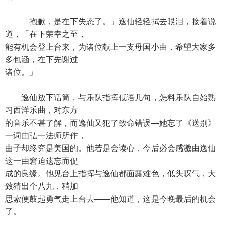
「抱歉，是在下失态了。」逸仙轻轻拭去眼泪，接着说
道，「在下荣幸之至，
能有机会登上台来，为诸位献上一支母国小曲，希望大家多
多包涵，在下先谢过
诸位。」
逸仙放下话筒，与乐队指挥低语几句，怎料乐队自始熟
习西洋乐曲，对东方
的音乐不甚了解，而逸仙又犯了致命错误—她忘了《送别》
一词由弘一法师所作，
曲子却终究是美国的。他若是会读心，今后必会感激由逸仙
这一由窘迫遗忘而促
成的良缘。他见台上指挥与逸仙都面露难色，低头叹气，大
致猜出个八九，稍加
思索便鼓起勇气走上台去——他知道，这是今晚最后的机会
了。