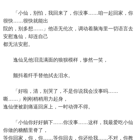
「小仙，别怕，我回来了，你没事……咱一起回家，你
很快……很快就能出
院的，别多想……」他语无伦次，调动着脑海里一切语言去
安慰逸仙，却连自己
都无法安慰。
逸仙见他泪流满面的狼狈模样，惨然一笑，
颤抖着纤手替他拭去泪水。
「好啦，清，别哭了，不是你说我会没事吗……
嘶……」刚刚稍稍用力起身，
逸仙便被剧痛逼回床上，一时动弹不得。
「小仙你好好躺下……你没事……这样，我最爱吃小仙
你做的糖醋里脊了，
等你回家，你，你……等你回去，你还给我……不对，你教