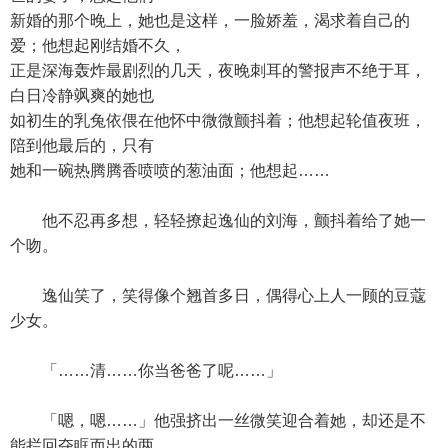
新婚的那个晚上，她也是这样，一脸娇羞，渴求着自己的
爱；他想起刚结婚不久，
正是深海轰炸最剧烈的几天，夜晚刺耳的警报声不绝于耳，
白日冷静飒爽的她也
如初生的乳兔依偎在他怀中微微颤抖着；他想起轮值夜班，
陪到他最后的，只有
她和一碗热腾腾香喷喷的葱油面；他想起……
他不忍再多想，轻轻撩起逸仙的刘海，颤抖着给了她一
个吻。
逸仙笑了，笑得像个翘首多日，偶得心上人一顾的豆蔻
少女。
「……清……你当爸爸了呢……」
「嗯，嗯……」他强挤出一丝微笑迎合着她，却还是不
能拦回夺眶而出的两