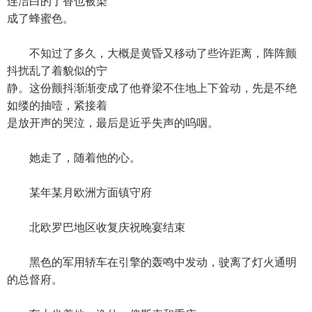
连洁白的丁香也被染
成了蜂蜜色。
不知过了多久，大概是黄昏又移动了些许距离，阵阵颤
抖扰乱了着貌似的宁
静。这份颤抖渐渐变成了他脊梁不住地上下耸动，先是不绝
如缕的抽噎，紧接着
是放开声的哭泣，最后是近乎失声的呜咽。
她走了，随着他的心。
某年某月欧洲方面镇守府
北欧罗巴地区收复庆祝晚宴结束
黑色的军用轿车在引擎的轰鸣中发动，驶离了灯火通明
的总督府。