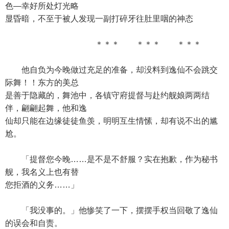
色—幸好所处灯光略
显昏暗，不至于被人发现一副打碎牙往肚里咽的神态
＊＊＊ ＊＊＊ ＊＊＊
他自负为今晚做过充足的准备，却没料到逸仙不会跳交
际舞！！东方的美总
是善于隐藏的，舞池中，各镇守府提督与赴约舰娘两两结
伴，翩翩起舞，他和逸
仙却只能在边缘徒徒鱼羡，明明互生情愫，却有说不出的尴
尬。
「提督您今晚……是不是不舒服？实在抱歉，作为秘书
舰，我名义上也有替
您拒酒的义务……」
「我没事的。」他惨笑了一下，摆摆手权当回敬了逸仙
的误会和自责。