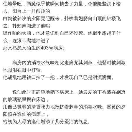
住地晕眩，两腿似乎被瞬间抽去了力量，令他险些跌下楼
去。阳台上一只酣睡的
白鸽被斜映的夕阳晃照醒来，扑棱着翅膀向山顶的钟楼飞
去。扑翅声闯进了他嗡
嗡作响的大脑，他才意识到自己还没死。他似乎想起了什
么，连滚带爬地冲进了
那又熟悉又陌生的403号病房。
病房内的消毒水气味相比走廊尤其刺鼻，他登时被刺激
地眼泪在眼中打转。
他胡乱地用袖口抹了一把，才发现自己已是泪流满面。
逸仙此时正静静地躺下病床上，她最爱的丁香盛在剔透
的玻璃瓶里摆在床边，
用自己微弱的清香吃力地抵抗着刺鼻的消毒水味。昏黄的夕
阳照在逸仙的病床上，
给初为人母的逸仙增添了几分圣洁的气息。