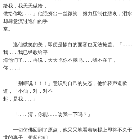
给我，我天天做给，
做给你吃……」他强挤出一丝微笑，努力压制住悲哀，泪水
却肆意流过逸仙的手
掌。
逸仙微笑的美，即便是惨白的面容也无法掩盖。「……
我……我已经教给平
海他们了……再说，天天吃你不腻吗……我不在了，
你……」
「别瞎说！！！」意识到自己的失态，他忙轻声道歉
道，「小仙，对，对不
起，是我……」
「……清，你能……吻我一下吗？」
一切仿佛回到了原点，他呆呆地看着病榻上即将不久于
世的妻子，想起他们