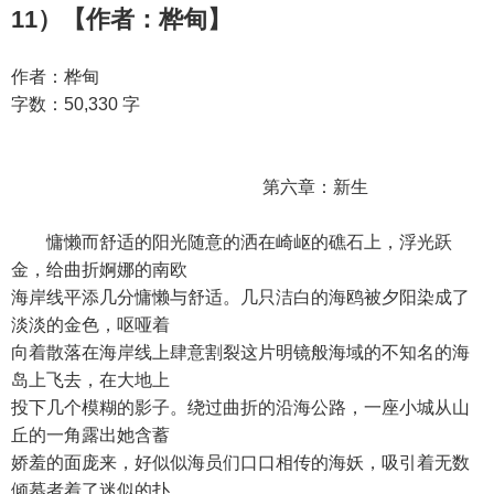
11）【作者：桦甸】
作者：桦甸
字数：50,330 字
第六章：新生
慵懒而舒适的阳光随意的洒在崎岖的礁石上，浮光跃
金，给曲折婀娜的南欧
海岸线平添几分慵懒与舒适。几只洁白的海鸥被夕阳染成了
淡淡的金色，呕哑着
向着散落在海岸线上肆意割裂这片明镜般海域的不知名的海
岛上飞去，在大地上
投下几个模糊的影子。绕过曲折的沿海公路，一座小城从山
丘的一角露出她含蓄
娇羞的面庞来，好似似海员们口口相传的海妖，吸引着无数
倾慕者着了迷似的扑