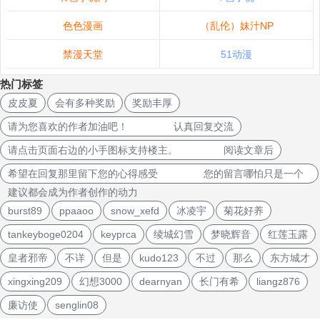
色色漫画
（乱伦）妹汁NP
禁漫天堂
51动漫
热门标签
皮皮夏
会有多种奖励
奖励丰厚
请为您喜欢的作者加油吧！ 认真回复交流
请点击页面右边的小手图标支持楼主。 阅读文章后
希望在回复那里留下您的心得感受 您的留言哪怕只是一个
建议都会成为作者创作的动力
burst89
ppaaoo
snow_xefd
冰凌宇
菊花好养
tankeyboge0204
keyprca
绫城幻雪
梦晓辉音
红莲玉露
皇者邪帝
不详
但是
kudo123
不过
那么
东方城才
xingxing209
幻想3000
dearnyan
长门有希
liangz876
廉访使
senglin08