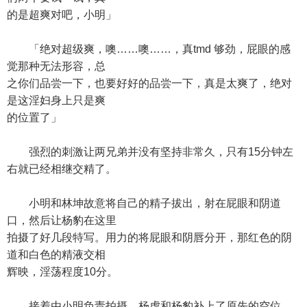
的是超爽对吧，小明」
「绝对超级爽，噢……噢……，真tmd 够劲，屁眼的感
觉那种无法形容，总
之你们品尝一下，也要好好的品尝一下，真是太爽了，绝对
是这淫妇身上只是爽
的位置了」
强烈的刺激让两兄弟并没有坚持非常久，只有15分钟左
右就已经相继交精了。
小明和林坤故意将自己的精子拔出，射在屁眼和阴道
口，然后让杨豹在这里
拍摄了好几段特写。用力的将屁眼和阴唇分开，那红色的阴
道和白色的精液交相
辉映，淫荡程度10分。
接着由小明负责拍摄，杨虎和杨豹补上了原先的空位。