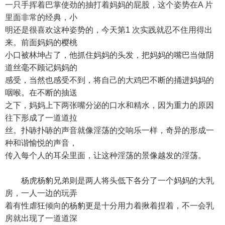
一只手挥着巴掌使劲的抽打着妈妈的屁股，这个姿势在A 片
里面非常的经典，小
明还是很喜欢这种姿势的，今天第1 次实践就忍不住用得出
来。前面妈妈的樱桃
小口被林坤占了，他抓住妈妈的头发，把妈妈的嘴巴当做阴
道丝毫不顾记妈妈的
感受，当然也感受不到，将自己的大鸡巴不断的捅进妈妈的
咽喉。在不断的抽送
之下，妈妈上下两张嘴分泌的口水和精水，因为重力的原因
往下形成了一道道拉
丝。扑哧扑哧的声音就像淫荡的交响乐一样，奇异的形成一
种和谐愉悦的声音，
传入每个人的耳朵里面，让这种淫荡的景像越发的淫荡。
杨虎杨豹兄弟则是两人将头低下各分了一个妈妈的大乳
房，一人一边的玩弄
着有性虐狂倾向的杨豹更是十分用力着揪着捏着，不一会乳
房就出现了一道道深