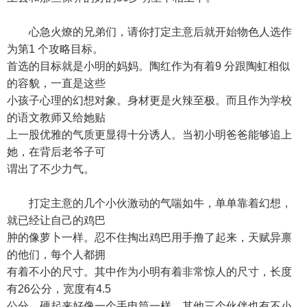
心急火燎的兄弟们，请你打定主意后就开始物色人选作
为第1 个攻略目标。
首选的目标就是小明的妈妈。陶红作为有着9 分跟陶虹相似
的容貌，一直是这些
小孩子心理的幻想对象。身材更是火辣至极。而且作为学校
的语文教师又给她贴
上一股优雅的气质更显得十分诱人。当初小明爸爸能够追上
她，在背后老爷子可
谓出了不少力气。
打定主意的几个小伙激动的气喘如牛，单单靠着幻想，
就已经让自己的鸡巴
肿的像萝卜一样。忍不住掏出鸡巴用手撸了起来，天赋异禀
的他们，每个人都拥
有着不小的尺寸。其中作为小明有着非常惊人的尺寸，长度
有26公分，宽度有4.5
公分。硬起来好像一个手电筒一样。其他三个伙伴也有不小