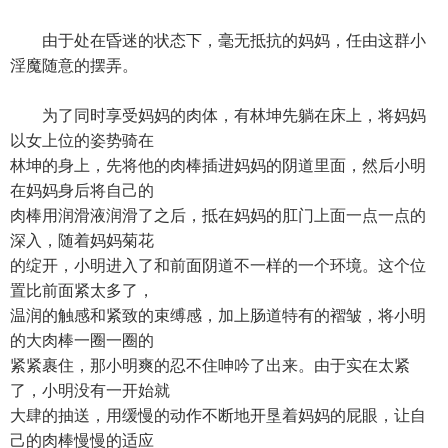
由于处在昏迷的状态下，毫无抵抗的妈妈，任由这群小
淫魔随意的摆弄。
为了同时享受妈妈的肉体，有林坤先躺在床上，将妈妈
以女上位的姿势骑在
林坤的身上，先将他的肉棒插进妈妈的阴道里面，然后小明
在妈妈身后将自己的
肉棒用润滑液润滑了之后，抵在妈妈的肛门上面一点一点的
深入，随着妈妈菊花
的绽开，小明进入了和前面阴道不一样的一个环境。这个位
置比前面紧太多了，
温润的触感和紧致的束缚感，加上肠道特有的褶皱，将小明
的大肉棒一圈一圈的
紧紧裹住，那小明爽的忍不住呻吟了出来。由于实在太紧
了，小明没有一开始就
大肆的抽送，用缓慢的动作不断地开垦着妈妈的屁眼，让自
己的肉棒慢慢的适应