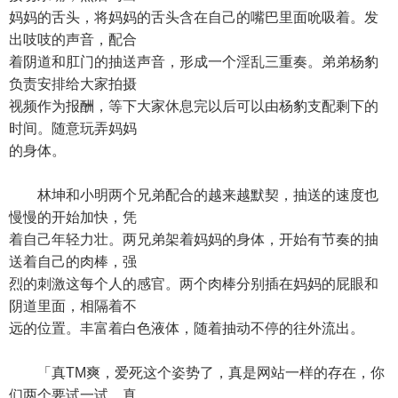
妈妈的舌头，将妈妈的舌头含在自己的嘴巴里面吮吸着。发
出吱吱的声音，配合
着阴道和肛门的抽送声音，形成一个淫乱三重奏。弟弟杨豹
负责安排给大家拍摄
视频作为报酬，等下大家休息完以后可以由杨豹支配剩下的
时间。随意玩弄妈妈
的身体。
林坤和小明两个兄弟配合的越来越默契，抽送的速度也
慢慢的开始加快，凭
着自己年轻力壮。两兄弟架着妈妈的身体，开始有节奏的抽
送着自己的肉棒，强
烈的刺激这每个人的感官。两个肉棒分别插在妈妈的屁眼和
阴道里面，相隔着不
远的位置。丰富着白色液体，随着抽动不停的往外流出。
「真TM爽，爱死这个姿势了，真是网站一样的存在，你
们两个要试一试，真