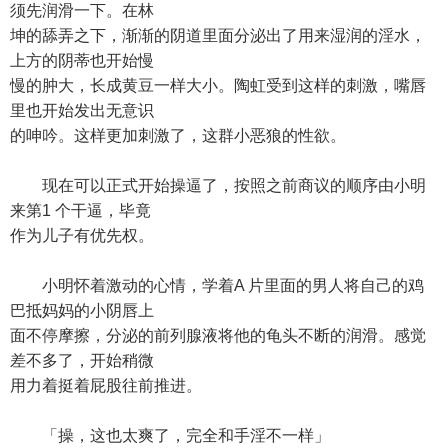
须先润滑一下。在林
坤的舔弄之下，渐渐的阴道里面分泌出了用来湿润的淫水，
上方的阴蒂也开始慢
慢的肿大，长成黄豆一样大小。陶虹受到这样的刺激，嘴唇
里也开始发出无意识
的呻吟。这样更加刺激了，这群小恶狼的性欲。
现在可以正式开始操逼了，按照之前商议的顺序由小明
来第1 个干逼，毕竟
作为儿子有优先权。
小明怀着激动的心情，学着A 片里面的男人将自己的鸡
巴抵妈妈的小阴唇上
面不停摩擦，分泌的前列腺液将他的龟头不断的润滑。感觉
差不多了，开始稍微
用力着挺着屁股往前推进。
「操，这也太爽了，完全和手淫不一样」