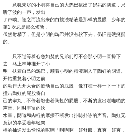
意犹未尽的小明将自己的大鸡巴拔出了妈妈的阴道，只
听了波的一声，发出
了声响。随之而流出来的白族浊精液是那样的显眼，少年的
第1 次总是那么短暂，
虽然射精了，但是小明的鸡巴并没有软下去，仍旧是硬挺挺
的。
只不过等着心急如焚的兄弟们可不会那小明一直操下
去，马上林坤推开了小
明，扶着自己的鸡巴，顺着小明的精液刺入了陶虹的阴道。
开始重复着小明之前
的动作大开大合的挺动自己的屁股，像打桩一样一下一下的
撞击陶虹的屁股将自
己的睾丸，不停着敲击着陶虹的屁股，不断的发出啪啪啪的
声音。同时丰富的饮
水量，阴道和肉棍的摩擦不断发出扑哧扑哧的声音。陶虹无
意识的享受着年轻肉
棒的抽送发出愉悦的呢喃「啊啊啊，好舒服，真爽，好爽，