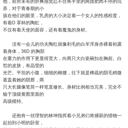
他，前所未有的舒爽感觉忍不住将手里的两团肥肉不停的玩
弄，对于青春期的小
孩在他们的眼里，乳房的大小决定着一个女人的性感程度，
有着D 罩杯的陶虹，
不仅有着天使的面容，还有着魔鬼的身材。
没有一会儿的功夫陶红就像剥毛的白羊浑身赤裸着袒露
着身体，36D 的胸部
在重力的作用下更显得宽大，向两只大白瓷碗扣在胸前。白
皙的皮肤，有晶莹的
光芒。平坦的小腹，细细的柳腰，往下就是稀疏的阴毛稍微
遮盖着她的阴唇，两
只大长腿像笔筒一样笔直修长。身材比例相当完美，完全不
输于顶级黄图里面的
高级模特。
还抱有一丝理智的林坤指挥着小兄弟们将捕获的猎物一
起抬到小明的卧室，