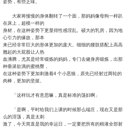
姿势，有些乏味。
大家将慢慢的身体翻转了一个面，那妈妈像母狗一样趴
在床上，超模一样的
身材，在这种姿势下更显得性感淫乱。硕大的乳房，因为地
心引力的缘故，那本
来已经非常巨大的形体更加的庞大。细细的腰肢搭配上高高
翘起的大屁股让人热
血沸腾，尤其是经常锻炼的妈妈，专门去健身房锻炼，出那
种垂涎欲滴的蜜桃臀，
在这种姿势下更加刺激着4 个小恶狼，原先已经射过两轮的
肉棒，更加的坚挺。
「这样玩才有意思嘛，真是标准的荡妇啊」
「是啊，平时给我们上课的时候那么端庄，现在又是那
么的淫荡，真是太刺
激了，今天简直是我的幸运日，一定要把所有的精液全部射