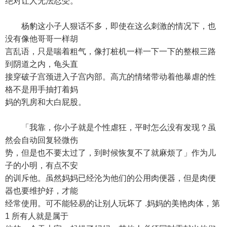
绝对让人无法忍受。
杨豹这小子人狠话不多，即使在这么刺激的情况下，也
没有像他哥哥一样胡
言乱语，只是喘着粗气，像打桩机一样一下一下的整根三路
到阴道之内，龟头直
接穿破子宫颈进入子宫内部。高亢的情绪带动着他暴虐的性
格不是用手抽打着妈
妈的乳房和大白屁股。
「我靠，你小子就是个性虐狂，平时怎么没有发现？虽
然会自动回复轻微伤
势，但是也不要太过了，到时候恢复不了就麻烦了」作为儿
子的小明，有点不安
的训斥他。虽然妈妈已经沦为他们的公用肉便器，但是肉便
器也要维护好，才能
经常使用。可不能轻易的让别人玩坏了 .妈妈的美艳肉体，第
1 所有人就是属于