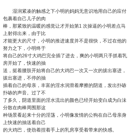
湿润紧凑的触感之下小明的妈妈无意识地用自己的应付
包裹着自己儿子的肉
棒，那紧致的温暖的感觉让才开始第1 次操逼的小明差点马
上射得出来，由于比
才能更大的尺寸，小明的推进速度并不是很快，不过在他的
努力之下，小明终于
将自己的26寸大鸡巴完全插了进去，爽的小明两只手抓着乳
房开始了，快速的抽
送，挺着腰肢开始将自己的大鸡巴一次又一次的拔出塞进，
拔出塞进，不停的抽
插着自己的母亲，丰富的淫水润滑着摩擦的阴道，发出扑哧
扑哧的声音。过了不
了多久，阴道里面的淫水流出的颜色已经开始变白成为白沬
分散在肉棒周围那这
种场景看起来十分的淫荡，小明像发情的公狗在自己母亲身
上快速的抽送着自己
的大鸡巴，使劲着捏着手上的乳房享受着带来的快感。