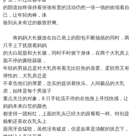
的阴道始终保持着张弛有度的活动仍然一张一弛的收缩着自
己，让年轻肉棒，体
验到从未有过的极致舒爽。
将妈妈大长腿放在自己肩上的阳包不断抽插的同时，两
只手上下抚摸着妈妈
的大白屁股和大长腿，同时不时俯下身体，在两个大乳房上
面不停的撕咬舔吸，
年轻的男孩总是对大乳房有着无比狂热的喜爱。柔软而又有
弹性的，大乳房总是
不辜负他们的厚爱，忠实的提供着快乐。人间极品的大乳
房，始终是每个男孩子
重点关注的对象，8 只手轮流不停的在他身上寻找快感，让
妈妈本来白皙的颜色
都变得一团粉红，上面的乳头已经大的跟葡萄一样。特别是
杨豹还喜欢在乳头上
面用牙齿猛咬，虽然没有破皮，但是如果是清醒的状态下，