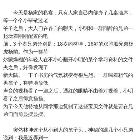
今天是杨家的私宴，只有人家自己内部办了几桌酒席，
等一个个小辈敬过老
爷子之后，大人们在各自的聊天，小明和一群同龄的兄弟一
起玩着刚刚配置的电
脑，3 个表兄弟分别是：18岁的林坤，16岁的双胞胎兄弟杨
虎杨豹。作为一群荷
尔蒙爆棚的年轻人在不小心翻开小明的某个学习资料的文件
夹之后，好像发现了
新大陆。一下子书房的气氛就变得很热烈。一群喘着粗气的
男孩子，将特地放低
声音的视频看了一遍之后，通红的眼睛不由着对视着，小明
看了之后得意扬扬。
为了今天他特地从同学那边复制了这些宝贝文件就是要在兄
弟们面前显摆显摆。
突然林坤这个从小到大的孩子头，神秘的跟几个小兄弟
说到：我最近弄到一