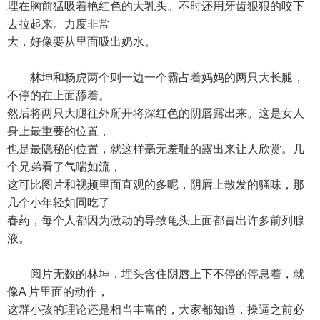
埋在胸前猛吸着艳红色的大乳头。不时还用牙齿狠狠的咬下
去拉起来。力度非常
大，好像要从里面吸出奶水。
林坤和杨虎两个则一边一个霸占着妈妈的两只大长腿，
不停的在上面舔着。
然后将两只大腿往外掰开将深红色的阴唇露出来。这是女人
身上最重要的位置，
也是最隐秘的位置，就这样毫无羞耻的露出来让人欣赏。几
个兄弟看了气喘如流，
这可比图片和视频里面直观的多呢，阴唇上散发的骚味，那
几个小年轻如同吃了
春药，每个人都因为激动的导致龟头上面都冒出许多前列腺
液。
阅片无数的林坤，埋头含住阴唇上下不停的停息着，就
像A 片里面的动作，
这群小孩的理论还是相当丰富的，大家都知道，操逼之前必