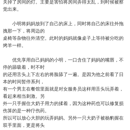
关掉了房间的灯。主要是害怕将房间弄得太乱，到时候被察
觉出来。
小明将妈妈放到了自己的床上，同时将自己的床往外拖
拽那一下，将周边的
桌椅等杂物往外清空。此时的妈妈就像桌子上等待被分吃的
烤羊一样。
优先享用自己妈妈的小明，一口含住了妈妈的嘴唇，不
停的舔吸着，时不时
的还用舌头上下左右的将脸舔了一遍。是因为他之前看了日
本的时间暂停系列，
有一个男主在餐馆里面就是对女服务员这样用舌头玩弄着，
看起来相当刺激。另
外一只手握住大奶子用力的揉着，因为这种药也可以修复损
伤算的是一种疗伤药。
所以可以放心大胆的玩弄妈妈。另外一只大奶子被杨豹握在
双手里面，更是将头